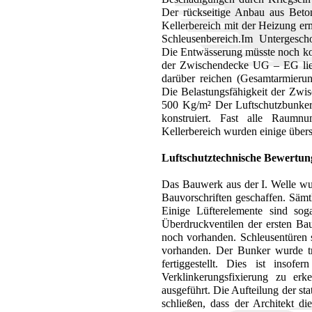
Der rückseitige Anbau aus Beto
Kellerbereich mit der Heizung er
Schleusenbereich.Im Untergesch
Die Entwässerung müsste noch kom
der Zwischendecke UG – EG lie
darüber reichen (Gesamtarmierun
Die Belastungsfähigkeit der Zwi
500 Kg/m² Der Luftschutzbunker 
konstruiert. Fast alle Raumn
Kellerbereich wurden einige übers
Luftschutztechnische Bewertun
Das Bauwerk aus der I. Welle wu
Bauvorschriften geschaffen. Sämt
Einige Lüfterelemente sind so
Überdruckventilen der ersten Bau
noch vorhanden. Schleusentüren 
vorhanden. Der Bunker wurde tr
fertiggestellt. Dies ist inso
Verklinkerungsfixierung zu er
ausgeführt. Die Aufteilung der st
schließen, dass der Architekt d