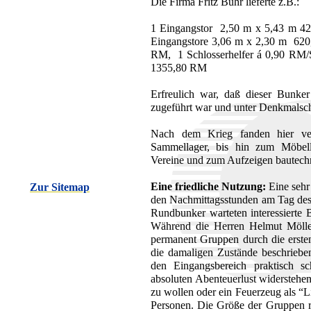
Die Firma Fritz Buhr lieferte z.B.:
1 Eingangstor 2,50 m x 5,43 m 
Eingangstore 3,06 m x 2,30 m 6
RM, 1 Schlosserhelfer á 0,
1355,80 RM
Erfreulich war, daß dieser Bunke
zugeführt war und unter Denkmalsch
Nach dem Krieg fanden hier ve
Sammellager, bis hin zum Möbella
Vereine und zum Aufzeigen bautech
Eine friedliche Nutzung:
Eine sehr
Zur Sitemap
den Nachmittagsstunden am Tag de
Rundbunker warteten interessierte 
Während die Herren Helmut Mölle
permanent Gruppen durch die erste
die damaligen Zustände beschriebe
den Eingangsbereich praktisch s
absoluten Abenteuerlust widerstehe
zu wollen oder ein Feuerzeug als “
Personen. Die Größe der Gruppen r