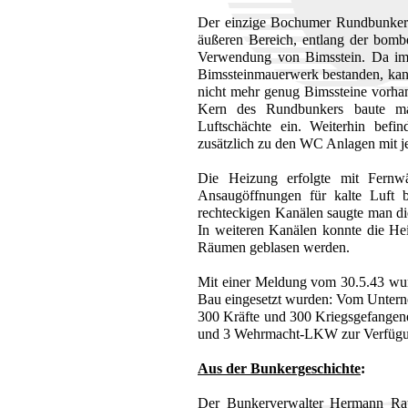
Der einzige Bochumer Rundbunker 
äußeren Bereich, entlang der bomb
Verwendung von Bimsstein. Da im
Bimssteinmauerwerk bestanden, ka
nicht mehr genug Bimssteine vorhan
Kern des Rundbunkers baute ma
Luftschächte ein. Weiterhin befi
zusätzlich zu den WC Anlagen mit je
Die Heizung erfolgte mit Fernw
Ansaugöffnungen für kalte Luft 
rechteckigen Kanälen saugte man di
In weiteren Kanälen konnte die He
Räumen geblasen werden.
Mit einer Meldung vom 30.5.43 wurd
Bau eingesetzt wurden: Vom Unterneh
300 Kräfte und 300 Kriegsgefangen
und 3 Wehrmacht-LKW zur Verfügu
Aus der Bunkergeschichte
:
Der Bunkerverwalter Hermann Rau