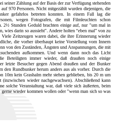
bei seiner Zählung auf der Basis der zur Verfügung stehenden
auf 970 Personen. Nicht mitgezählt wurden diejenigen, die
ker gefahrlos betreten konnten. In einem Fall lag die
rsonen, wegen Fotografen, die mit Filmleuchten schon
en. 2½ Stunden Geduld brachten einige auf, nur "um mal in
, wies darin so aussieht". Andere holten “eben mal” von zu
 Viele Zeitzeugen waren dabei, die ihre Erinnerung wieder
dliche, die vorher überhaupt keine Vorstellung vom Innern
denn von den Zuständen, Ängsten und Anspannungen, die mit
utzsuchenden aufkommen. Und wenn dann noch das Licht
ie Beteiligten immer wieder, daß draußen noch einige
er letzte Besucher gegen Abend draußen und der Bunker
 um den Rundbunker herum anders aus als vorher. Durch die
 10m kein Grashalm mehr stehen geblieben, bis 20 m um
t (inzwischen wieder nachgewachsen). Abschließend kann
ne solche Veranstaltung war, daß viele sich äußerten, beim
s gerne wieder kommen wollen oder "wenn man sich so was