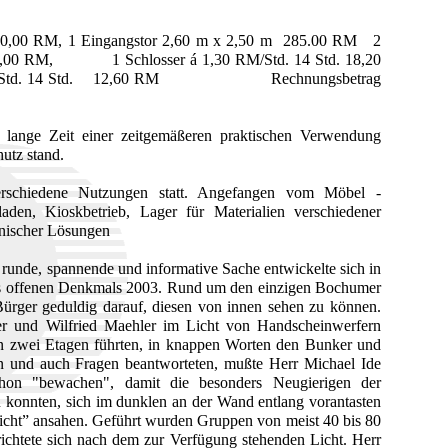
420,00 RM, 1 Eingangstor 2,60 m x 2,50 m 285.00 RM 2
20,00 RM, 1 Schlosser á 1,30 RM/Std. 14 Std. 18,20
90 RM/Std. 14 Std. 12,60 RM Rechnungsbetrag
r lange Zeit einer zeitgemäßeren praktischen Verwendung
utz stand.
rschiedene Nutzungen statt. Angefangen vom Möbel -
den, Kioskbetrieb, Lager für Materialien verschiedener
nischer Lösungen
 runde, spannende und informative Sache entwickelte sich in
s offenen Denkmals 2003. Rund um den einzigen Bochumer
Bürger geduldig darauf, diesen von innen sehen zu können.
r und Wilfried Maehler im Licht von Handscheinwerfern
n zwei Etagen führten, in knappen Worten den Bunker und
n und auch Fragen beantworteten, mußte Herr Michael Ide
chon "bewachen", damit die besonders Neugierigen der
n konnten, sich im dunklen an der Wand entlang vorantasten
Licht” ansahen. Geführt wurden Gruppen von meist 40 bis 80
ichtete sich nach dem zur Verfügung stehenden Licht. Herr