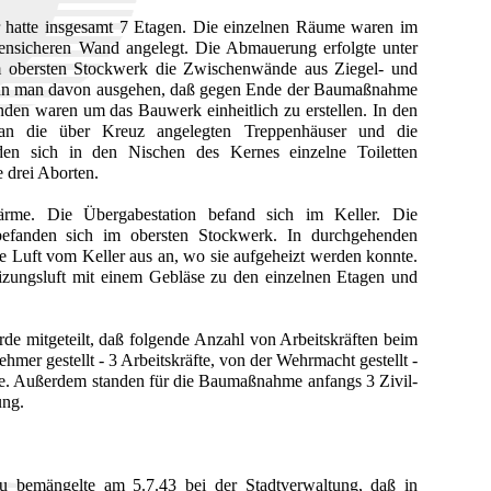
hatte insgesamt 7 Etagen. Die einzelnen Räume waren im
ensicheren Wand angelegt. Die Abmauerung erfolgte unter
 obersten Stockwerk die Zwischenwände aus Ziegel- und
nn man davon ausgehen, daß gegen Ende der Baumaßnahme
den waren um das Bauwerk einheitlich zu erstellen. In den
n die über Kreuz angelegten Treppenhäuser und die
nden sich in den Nischen des Kernes einzelne Toiletten
 drei Aborten.
ärme. Die Übergabestation befand sich im Keller. Die
befanden sich im obersten Stockwerk. In durchgehenden
e Luft vom Keller aus an, wo sie aufgeheizt werden konnte.
izungsluft mit einem Gebläse zu den einzelnen Etagen und
e mitgeteilt, daß folgende Anzahl von Arbeitskräften beim
mer gestellt - 3 Arbeitskräfte, von der Wehrmacht gestellt -
e. Außerdem standen für die Baumaßnahme anfangs 3 Zivil-
ng.
 bemängelte am 5.7.43 bei der Stadtverwaltung, daß in