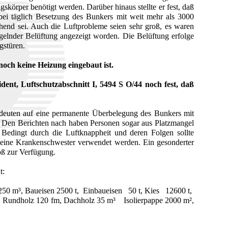
körper benötigt werden. Darüber hinaus stellte er fest, daß
bei täglich Besetzung des Bunkers mit weit mehr als 3000
hend sei. Auch die Luftprobleme seien sehr groß, es waren
elnder Belüftung angezeigt worden. Die Belüftung erfolge
gstüren.
noch keine Heizung eingebaut ist.
sident, Luftschutzabschnitt I, 5494 S O/44 noch fest, daß
deuten auf eine permanente Überbelegung des Bunkers mit
. Den Berichten nach haben Personen sogar aus Platzmangel
. Bedingt durch die Luftknappheit und deren Folgen sollte
 eine Krankenschwester verwendet werden. Ein gesonderter
ß zur Verfügung.
t:
50 m³, Baueisen 2500 t, Einbaueisen 50 t, Kies 12600 t,
, Rundholz 120 fm, Dachholz 35 m³ Isolierpappe 2000 m²,