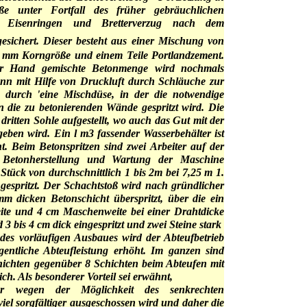
ße unter Fortfall des früher gebräuchlichen
 Eisenringen und Bretterverzug nach dem
gesiche
rt. Dieser besteht aus einer Mischung von
8 mm Korngröße und einem Teile Portlandzement.
er Hand gemischte Betonmenge wird nochmals
nn mit Hilfe von Druckluft durch Schläuche zur
s durch 'eine Mischdüse, in der die notwendige
n die zu betonierenden Wände gespritzt wird. Die
r dritten Sohle aufgestellt, wo auch das Gut mit der
eben wird. Ein l m3 fassender Wasserbehälter ist
. Beim Betonspritzen sind zwei Arbeiter auf der
 Betonherstellung und Wartung der Maschine
 Stück von durchschnittlich 1 bis 2m bei 7,25 m 1.
 gespritzt. Der Schachtstoß wird nach gründlicher
m dicken Betonschicht überspritzt, über die ein
reite und 4 cm Maschenweite bei einer Drahtdicke
3 bis 4 cm dick eingespritzt und zwei Steine stark
des vorläufigen Ausbaues wird der Abteufbetrieb
igentliche Abteufleistung erhöht. Im ganzen sind
chichten gegenüber 8 Schichten beim Abteufen mit
ch. Als besonderer Vorteil sei erwähnt,
er wegen der Möglichkeit des senkrechten
iel sorgfältiger ausgeschossen wird und daher die