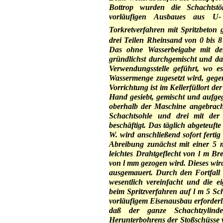
Bottrop wurden die Schachtstö
vorläufigen Ausbaues aus U-
Torkretverfahren mit Spritzbeton 
drei Teilen Rheinsand von 0 bis 
Das ohne Wasserbeigabe mit d
gründlichst durchgemischt und da
Verwendungsstelle geführt, wo e
Wassermenge zugesetzt wird, gege
Vorrichtung ist im Kellerfüllort de
Hand gesiebt, gemischt und aufgeg
oberhalb der Maschine angebracht
Schachtsohle und drei mit der
beschäftigt. Das täglich abgeteufte
W. wird anschließend sofort fertig
Abreibung zunächst mit einer 5 m
leichtes Drahtgeflecht von l m B
von l mm gezogen wird. Dieses wird 
ausgemauert. Durch den Fortfall 
wesentlich vereinfacht und die e
beim Spritzverfahren auf l m 5 S
vorläufigem Eisenausbau erforderli
daß der ganze Schachtzylind
Herunterbohrens der Stoßschüsse v